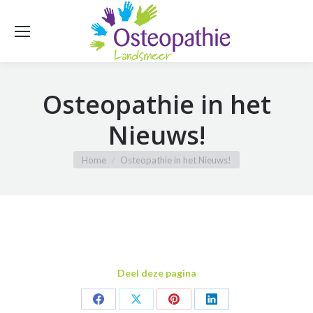
Osteopathie in het
Nieuws!
Je bent hier:
Home
Osteopathie in het Nieuws!
Deel deze pagina
Share
Share
Share
Share