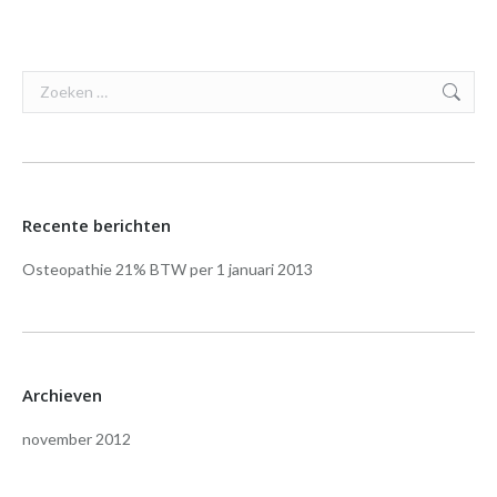
on
on
on
on
Facebook
X
Pinterest
LinkedIn
Search:
Recente berichten
Osteopathie 21% BTW per 1 januari 2013
Archieven
november 2012