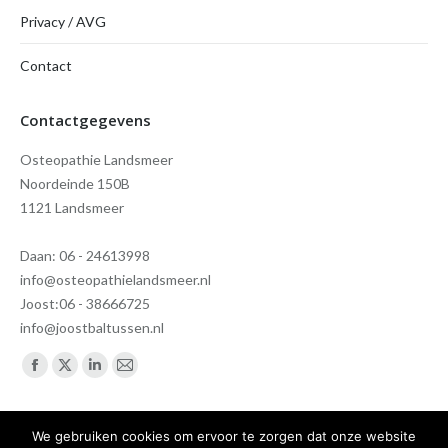
Privacy / AVG
Contact
Contactgegevens
Osteopathie Landsmeer
Noordeinde 150B
1121 Landsmeer
Daan: 06 - 24613998
info@osteopathielandsmeer.nl
Joost:06 - 38666725
info@joostbaltussen.nl
Vind ons op:
Facebook
X
Linkedin
Mail
page
page
page
page
opens
opens
opens
opens
We gebruiken cookies om ervoor te zorgen dat onze website
Overall rating:
★★★★★
based on
21
reviews.