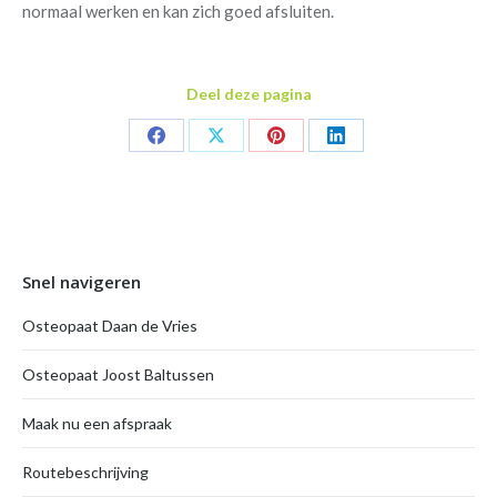
normaal werken en kan zich goed afsluiten.
Deel deze pagina
Share
Share
Share
Share
on
on
on
on
Facebook
X
Pinterest
LinkedIn
Snel navigeren
Osteopaat Daan de Vries
Osteopaat Joost Baltussen
Maak nu een afspraak
Routebeschrijving