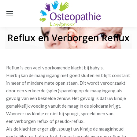
Reflux en Verborgen Reflux
Je bent hier:
Reflux is een veel voorkomende klacht bij baby’s.
Hierbij kan de maagingang niet goed sluiten en blijft constant
in meer of mindere mate open staan. Dit wordt veroorzaakt
door een verkeerde (spier)spanning op de maagingang als
gevolg van een beknelde zenuw. Het gevolg is dat uw kindje
gemakkelijk voeding vanuit de maag in de slokdarm krijgt.
Wanneer uw kindje er niet bij spuugt, spreekt men van
een verborgen reflux of pseudo-reflux.
Als de klachten erger zijn, spuugt uw kindje de maaginhoud
werkelijk naar buiten. In dat geval spreekt men van reflux. In