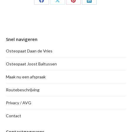
Share
Share
Share
Share
on
on
on
on
Facebook
X
Pinterest
LinkedIn
Snel navigeren
Osteopaat Daan de Vries
Osteopaat Joost Baltussen
Maak nu een afspraak
Routebeschrijving
Privacy / AVG
Contact
Contactgegevens