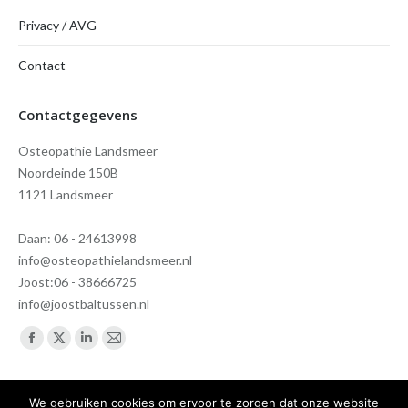
Privacy / AVG
Contact
Contactgegevens
Osteopathie Landsmeer
Noordeinde 150B
1121 Landsmeer
Daan: 06 - 24613998
info@osteopathielandsmeer.nl
Joost:06 - 38666725
info@joostbaltussen.nl
Vind ons op:
Facebook
X
Linkedin
Mail
page
page
page
page
opens
opens
opens
opens
We gebruiken cookies om ervoor te zorgen dat onze website
Overall rating:
★★★★★
based on
21
reviews.