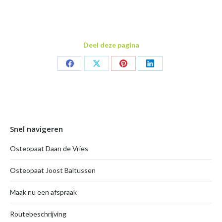
Deel deze pagina
Share
Share
Share
Share
on
on
on
on
Facebook
X
Pinterest
LinkedIn
Snel navigeren
Osteopaat Daan de Vries
Osteopaat Joost Baltussen
Maak nu een afspraak
Routebeschrijving