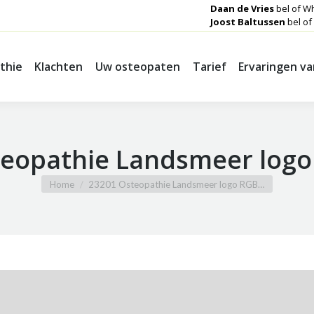
Daan de Vries
bel of W
Joost Baltussen
bel of
thie
Klachten
Uw osteopaten
Tarief
Ervaringen v
thie
Klachten
Uw osteopaten
Tarief
Ervaringen v
eopathie Landsmeer logo
Je bent hier:
Home
23201 Osteopathie Landsmeer logo RGB…