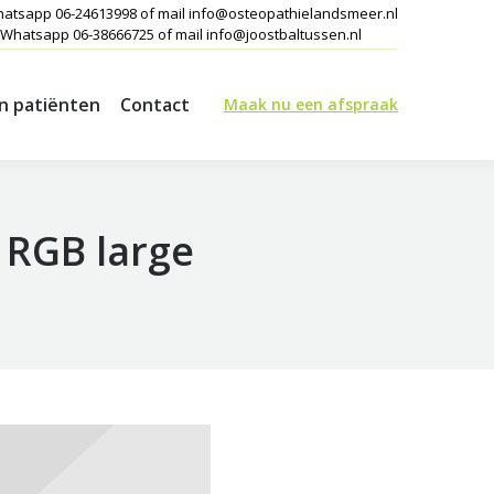
hatsapp 06-24613998 of mail info@osteopathielandsmeer.nl
 Whatsapp 06-38666725 of mail info@joostbaltussen.nl
an patiënten
Contact
Maak nu een afspraak
an patiënten
Contact
Maak nu een afspraak
 RGB large