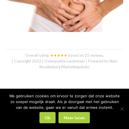
Overall rating:
★★★★★
based on
21
reviews.
| Copyright 2022 | Osteopathie Landsmeer | Powered by
Niels
Roodenburg Marketingadvies
We gebruiken cookies om ervoor te zorgen dat onze website
zo soepel mogelijk draait. Als je doorgaat met het gebruiken
van de website, gaan we er vanuit dat ermee instemt.
Ok
Meer lezen
Maak nu een afspraak