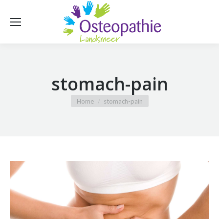
stomach-pain
Je bent hier:
Home
stomach-pain