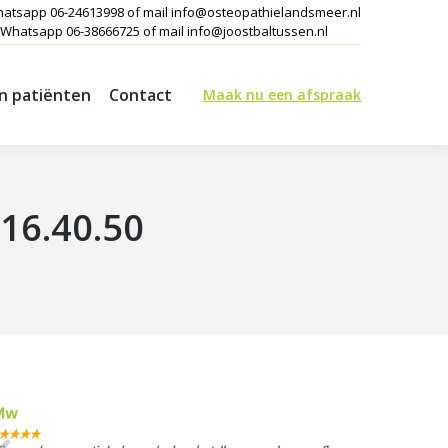
hatsapp 06-24613998 of mail info@osteopathielandsmeer.nl
 Whatsapp 06-38666725 of mail info@joostbaltussen.nl
an patiënten
Contact
Maak nu een afspraak
an patiënten
Contact
Maak nu een afspraak
16.40.50