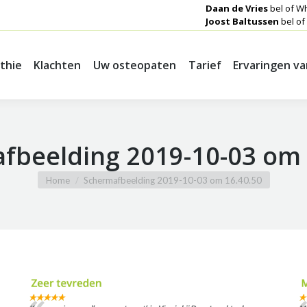
Daan de Vries
bel of W
Joost Baltussen
bel of
thie
Klachten
Uw osteopaten
Tarief
Ervaringen v
thie
Klachten
Uw osteopaten
Tarief
Ervaringen v
fbeelding 2019-10-03 om 
Je bent hier:
Home
Schermafbeelding 2019-10-03 om 16.40.50